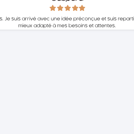
Filled
Filled
Filled
Filled
Filled
star
star
star
star
star
ils. Je suis arrivé avec une idée préconçue et suis repart
mieux adapté à mes besoins et attentes.